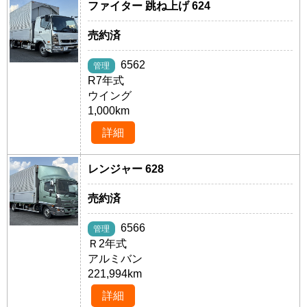
ファイター 跳ね上げ 624
売約済
6562
管理
R7年式
ウイング
1,000km
詳細
レンジャー 628
売約済
6566
管理
Ｒ2年式
アルミバン
221,994km
詳細