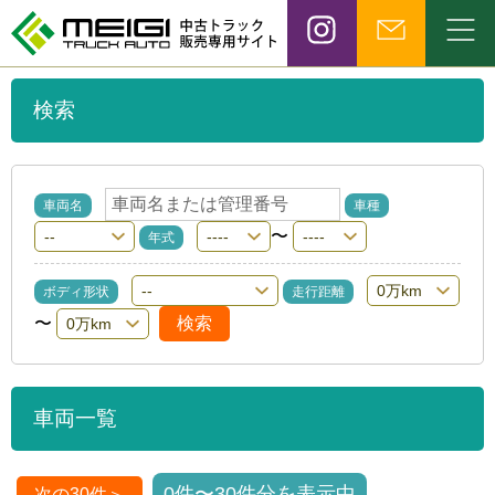
検索
車両名
車種
〜
年式
ボディ形状
走行距離
〜
車両一覧
0件〜30件分を表示中
次の30件＞