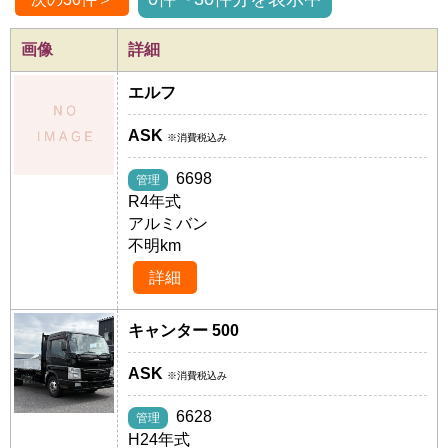
画像
詳細
エルフ
ASK
※消費税込み
6698
管理
R4年式
アルミバン
不明km
詳細
キャンター 500
ASK
※消費税込み
6628
管理
H24年式