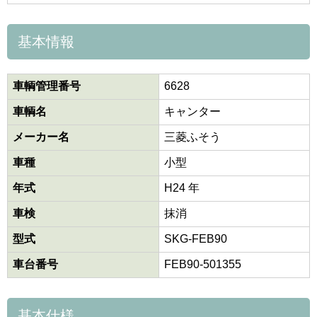
基本情報
車輌管理番号
6628
車輌名
キャンター
メーカー名
三菱ふそう
車種
小型
年式
H24 年
車検
抹消
型式
SKG-FEB90
車台番号
FEB90-501355
基本仕様