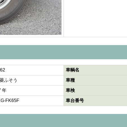
62
車輌名
菱ふそう
車種
7 年
車検
KG-FK65F
車台番号