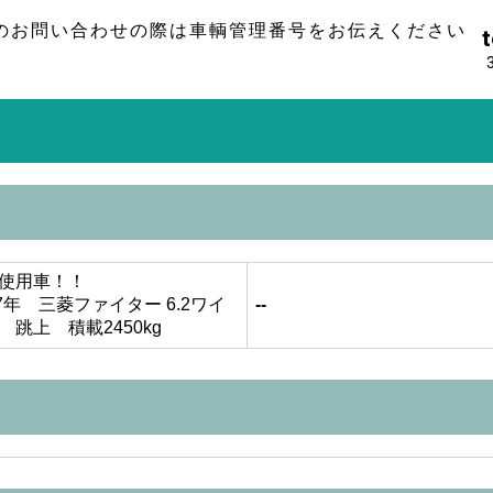
のお問い合わせの際は車輌管理番号をお伝えください
t
使用車！！
7年 三菱ファイター 6.2ワイ
--
 跳上 積載2450kg