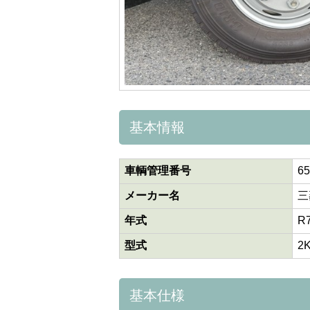
基本情報
車輌管理番号
65
メーカー名
三
年式
R
型式
2
基本仕様