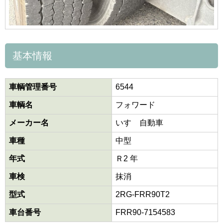
基本情報
車輌管理番号
6544
車輌名
フォワード
メーカー名
いすゞ自動車
車種
中型
年式
Ｒ2 年
車検
抹消
型式
2RG-FRR90T2
車台番号
FRR90-7154583